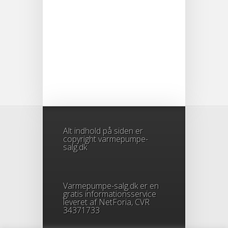
Alt indhold på siden er
copyright varmepumpe-
salg.dk
Varmepumpe-salg.dk er en
gratis informationsservice
leveret af NetForia, CVR
34371733