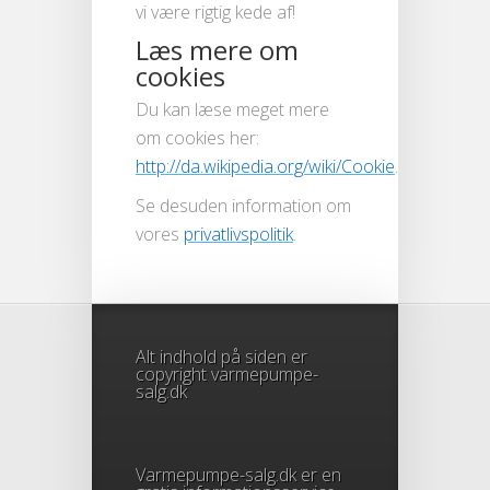
vi være rigtig kede af!
Læs mere om
cookies
Du kan læse meget mere
om cookies her:
http://da.wikipedia.org/wiki/Cookie
.
Se desuden information om
vores
privatlivspolitik
.
Alt indhold på siden er
copyright varmepumpe-
salg.dk
Varmepumpe-salg.dk er en