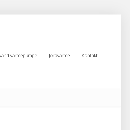
il vand varmepumpe
Jordvarme
Kontakt
il vand varmepumpe
Jordvarme
Kontakt