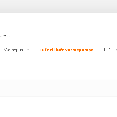
pumper
Varmepumpe
Luft til luft varmepumpe
Luft t
Varmepumpe
Luft til luft varmepumpe
Luft t